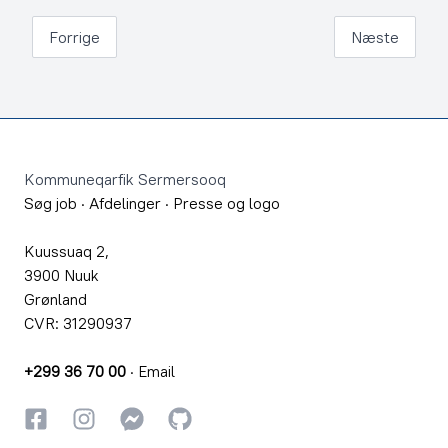
Forrige
Næste
Footer
Kommuneqarfik Sermersooq
Søg job
·
Afdelinger
·
Presse og logo
Kuussuaq 2,
3900 Nuuk
Grønland
CVR: 31290937
+299 36 70 00
·
Email
Facebook
Instagram
Instagram
GitHub