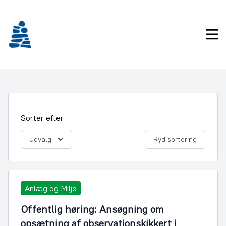
Gå
frem
til
Pri
indhold
Sorter efter
Udvalg
Ryd sortering
Anlæg og Miljø
Offentlig høring: Ansøgning om
opsætning af observationskikkert i