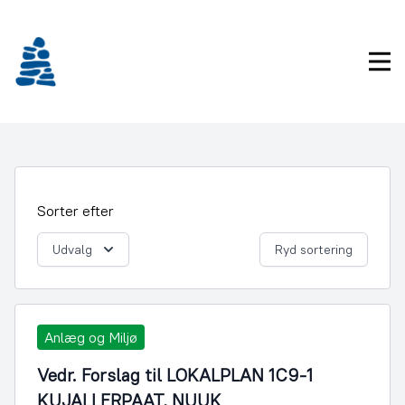
Gå
frem
til
Pri
indhold
Sorter efter
Udvalg
Ryd sortering
Anlæg og Miljø
Vedr. Forslag til LOKALPLAN 1C9-1
KUJALLERPAAT, NUUK