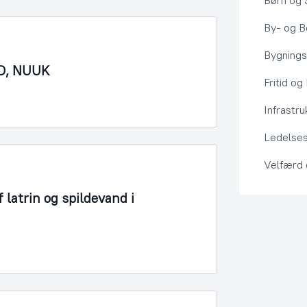
Børn og 
By- og Bo
Bygning
RD, NUUK
Fritid og
Infrastru
Ledelses
Velfærd
 latrin og spildevand i