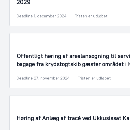
2029
Deadline 1. december 2024
Fristen er udløbet
Arealmyndighed
Offentligt høring af arealansøgning til ser
bagage fra krydstogtskib gæster området i
Deadline 27. november 2024
Fristen er udløbet
By- og Boligudvikling
Høring af Anlæg af tracé ved Ukkusissat Ka