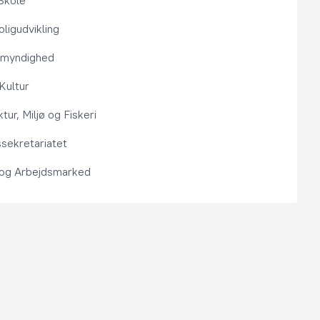
Skole
ligudvikling
smyndighed
 Kultur
ktur, Miljø og Fiskeri
sekretariatet
 og Arbejdsmarked