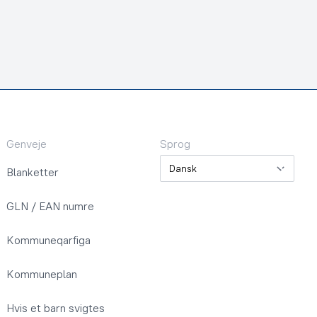
Genveje
Sprog
Sprog
Blanketter
GLN / EAN numre
Kommuneqarfiga
Kommuneplan
Hvis et barn svigtes