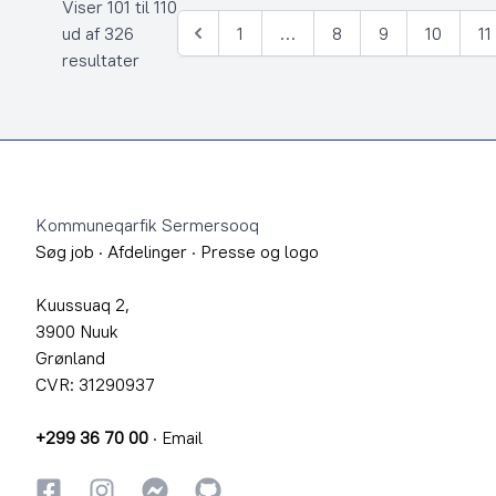
Viser 101 til 110
ud af 326
1
…
8
9
10
11
Forrige
resultater
Footer
Kommuneqarfik Sermersooq
Søg job
·
Afdelinger
·
Presse og logo
Kuussuaq 2,
3900 Nuuk
Grønland
CVR: 31290937
+299 36 70 00
·
Email
Facebook
Instagram
Instagram
GitHub