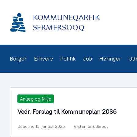
Gå
frem
KOMMUNEQARFIK
til
indhold
SERMERSOOQ
Borger
Erhverv
Politik
Job
Høringer
Ud
Anlæg og Miljø
Vedr. Forslag til Kommuneplan 2036
Deadline 13. januar 2025
Fristen er udløbet