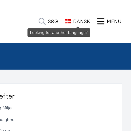
SØG
DANSK
MENU
Looking for another language?
efter
 Miljø
ndighed