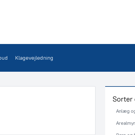
bud
Klagevejledning
Sorter 
Anlæg og
Arealmy