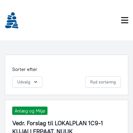
Gå
frem
til
Pri
indhold
Sorter efter
Udvalg
Ryd sortering
Anlæg og Miljø
Vedr. Forslag til LOKALPLAN 1C9-1
KUJALLERPAAT, NUUK