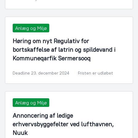
Anlæg og Miljø
Høring om nyt Regulativ for
bortskaffelse af latrin og spildevand i
Kommuneqarfik Sermersooq
Deadline 23. december 2024
Fristen er udløbet
Anlæg og Miljø
Annoncering af ledige
erhvervsbyggefelter ved lufthavnen,
Nuuk