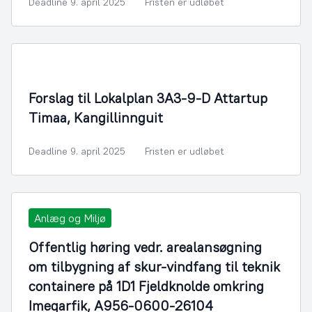
Deadline 9. april 2025
Fristen er udløbet
By- og Boligudvikling
Forslag til Lokalplan 3A3-9-D Attartup
Timaa, Kangillinnguit
Deadline 9. april 2025
Fristen er udløbet
Anlæg og Miljø
Offentlig høring vedr. arealansøgning
om tilbygning af skur-vindfang til teknik
containere på 1D1 Fjeldknolde omkring
Imeqarfik, A956-0600-26104