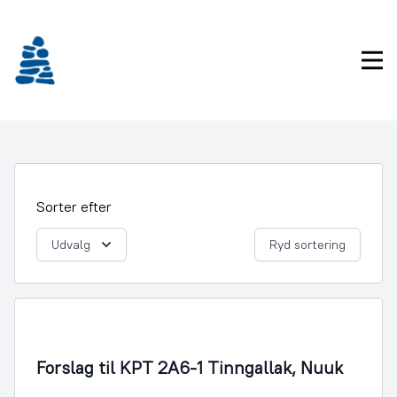
Gå
frem
til
Pri
indhold
Sorter efter
Udvalg
Ryd sortering
By- og Boligudvikling
Forslag til KPT 2A6-1 Tinngallak, Nuuk