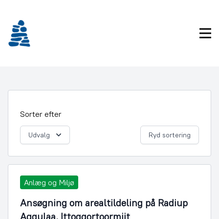
Gå
frem
til
Pri
indhold
Sorter efter
Udvalg
Ryd sortering
Anlæg og Miljø
Ansøgning om arealtildeling på Radiup
Aqqulaa, Ittoqqortoormiit