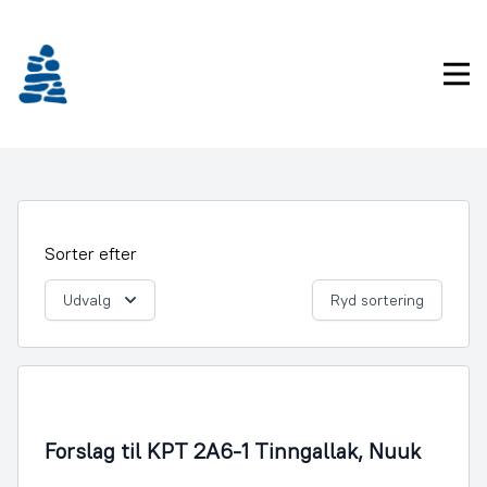
Gå
frem
til
Pri
indhold
Sorter efter
Udvalg
Ryd sortering
By- og Boligudvikling
Forslag til KPT 2A6-1 Tinngallak, Nuuk