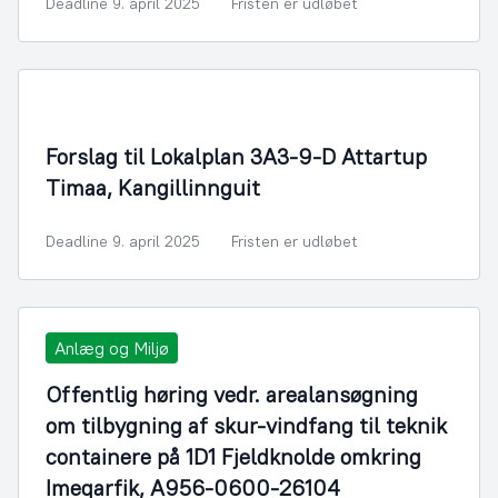
Deadline 9. april 2025
Fristen er udløbet
By- og Boligudvikling
Forslag til Lokalplan 3A3-9-D Attartup
Timaa, Kangillinnguit
Deadline 9. april 2025
Fristen er udløbet
Anlæg og Miljø
Offentlig høring vedr. arealansøgning
om tilbygning af skur-vindfang til teknik
containere på 1D1 Fjeldknolde omkring
Imeqarfik, A956-0600-26104