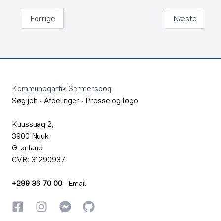
Forrige
Næste
Footer
Kommuneqarfik Sermersooq
Søg job
·
Afdelinger
·
Presse og logo
Kuussuaq 2,
3900 Nuuk
Grønland
CVR: 31290937
+299 36 70 00
·
Email
Facebook
Instagram
Instagram
GitHub