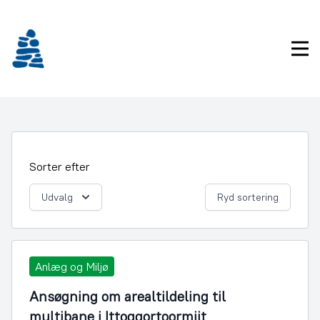
Gå
frem
til
Pri
indhold
Sorter efter
Udvalg
Ryd sortering
Anlæg og Miljø
Ansøgning om arealtildeling til
multibane i Ittoqqortoormiit