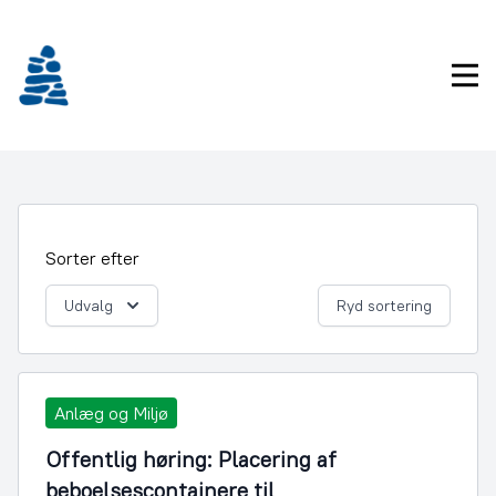
Gå
frem
til
Pri
indhold
Sorter efter
Udvalg
Ryd sortering
Anlæg og Miljø
Offentlig høring: Placering af
beboelsescontainere til