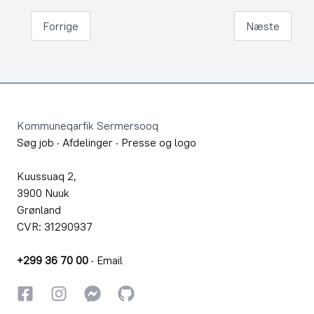
Forrige
Næste
Footer
Kommuneqarfik Sermersooq
Søg job
·
Afdelinger
·
Presse og logo
Kuussuaq 2,
3900 Nuuk
Grønland
CVR: 31290937
+299 36 70 00
·
Email
Facebook
Instagram
Instagram
GitHub