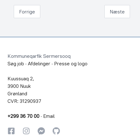
Forrige
Næste
Footer
Kommuneqarfik Sermersooq
Søg job
·
Afdelinger
·
Presse og logo
Kuussuaq 2,
3900 Nuuk
Grønland
CVR: 31290937
+299 36 70 00
·
Email
Facebook
Instagram
Instagram
GitHub