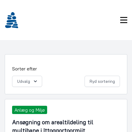
Gå
frem
til
Pri
indhold
Sorter efter
Udvalg
Ryd sortering
Anlæg og Miljø
Ansøgning om arealtildeling til
multibane i Ittoqqortoormiit