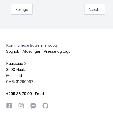
Forrige
Næste
Footer
Kommuneqarfik Sermersooq
Søg job
·
Afdelinger
·
Presse og logo
Kuussuaq 2,
3900 Nuuk
Grønland
CVR: 31290937
+299 36 70 00
·
Email
Facebook
Instagram
Instagram
GitHub