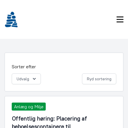
Gå
frem
til
Pri
indhold
Sorter efter
Udvalg
Ryd sortering
Anlæg og Miljø
Offentlig høring: Placering af
beboelsescontainere til