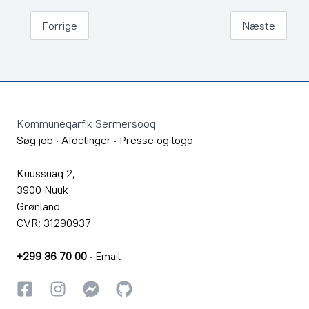
Forrige
Næste
Footer
Kommuneqarfik Sermersooq
Søg job
·
Afdelinger
·
Presse og logo
Kuussuaq 2,
3900 Nuuk
Grønland
CVR: 31290937
+299 36 70 00
·
Email
Facebook
Instagram
Instagram
GitHub