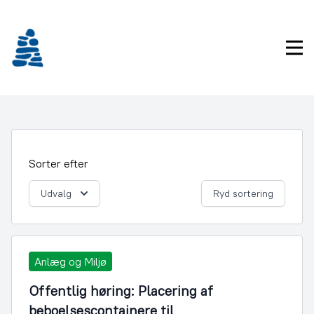
Gå
frem
til
Pri
indhold
Sorter efter
Udvalg
Ryd sortering
Anlæg og Miljø
Offentlig høring: Placering af
beboelsescontainere til