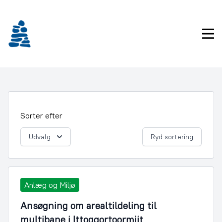
Gå
frem
til
Pri
indhold
Sorter efter
Udvalg
Ryd sortering
Anlæg og Miljø
Ansøgning om arealtildeling til
multibane i Ittoqqortoormiit