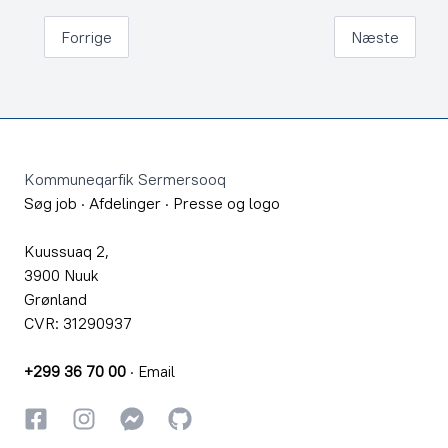
Forrige
Næste
Footer
Kommuneqarfik Sermersooq
Søg job
·
Afdelinger
·
Presse og logo
Kuussuaq 2,
3900 Nuuk
Grønland
CVR: 31290937
+299 36 70 00
·
Email
Facebook
Instagram
Instagram
GitHub