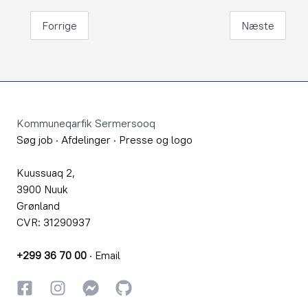
Forrige
Næste
Footer
Kommuneqarfik Sermersooq
Søg job
·
Afdelinger
·
Presse og logo
Kuussuaq 2,
3900 Nuuk
Grønland
CVR: 31290937
+299 36 70 00
·
Email
Facebook
Instagram
Instagram
GitHub