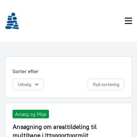
Gå
frem
til
Pri
indhold
Sorter efter
Udvalg
Ryd sortering
Anlæg og Miljø
Ansøgning om arealtildeling til
multibane i Ittoqqortoormiit