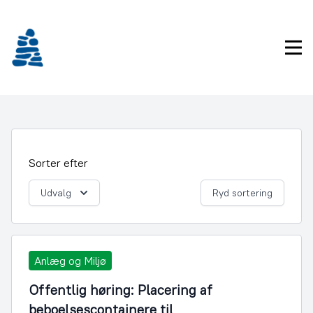
Gå
frem
til
Pri
indhold
Sorter efter
Udvalg
Ryd sortering
Anlæg og Miljø
Offentlig høring: Placering af
beboelsescontainere til