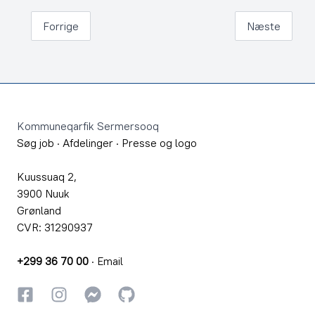
Forrige
Næste
Footer
Kommuneqarfik Sermersooq
Søg job
·
Afdelinger
·
Presse og logo
Kuussuaq 2,
3900 Nuuk
Grønland
CVR: 31290937
+299 36 70 00
·
Email
Facebook
Instagram
Instagram
GitHub