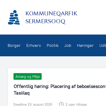
Gå
frem
KOMMUNEQARFIK
til
indhold
SERMERSOOQ
Borger
Erhverv
Politik
Job
Høringer
Ud
Anlæg og Miljø
Offentlig høring: Placering af beboelsescon
Tasiilaq
Deadline 23. august 2026
2 uger tilbage