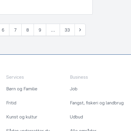
6
7
8
9
…
33
Næste
Services
Business
Børn og Familie
Job
Fritid
Fangst, fiskeri og landbrug
Kunst og kultur
Udbud
Sådan underretter du
Alle områder