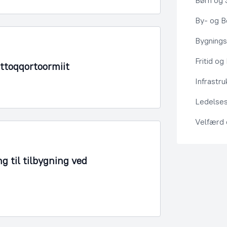
Børn og 
By- og Bo
Bygning
Fritid og
Ittoqqortoormiit
Infrastru
Ledelses
Velfærd
g til tilbygning ved