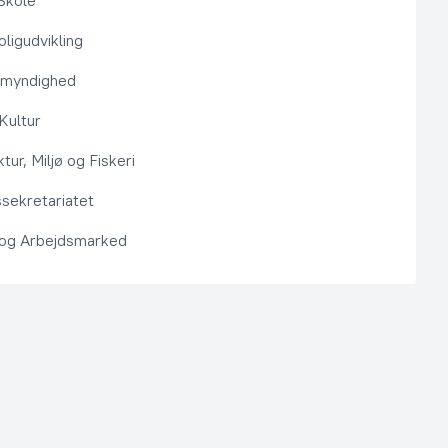
Skole
ligudvikling
smyndighed
 Kultur
ktur, Miljø og Fiskeri
sekretariatet
 og Arbejdsmarked