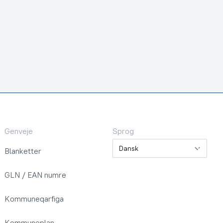
Genveje
Sprog
Sprog
Blanketter
GLN / EAN numre
Kommuneqarfiga
Kommuneplan