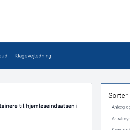
bud
Klagevejledning
Sorter 
tainere til hjemløseindsatsen i
Anlæg og
Arealmy