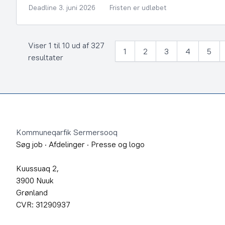
Deadline 3. juni 2026
Fristen er udløbet
Viser 1 til 10 ud af 327
1
2
3
4
5
resultater
Footer
Kommuneqarfik Sermersooq
Søg job
·
Afdelinger
·
Presse og logo
Kuussuaq 2,
3900 Nuuk
Grønland
CVR: 31290937