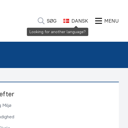
SØG
DANSK
MENU
Looking for another language?
efter
 Miljø
ndighed