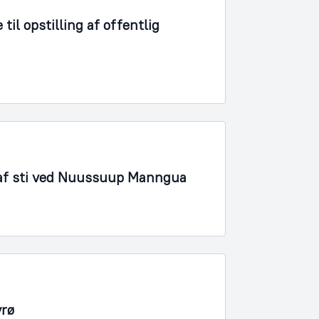
il opstilling af offentlig
 af sti ved Nuussuup Manngua
yrø