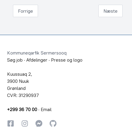
Forrige
Næste
Footer
Kommuneqarfik Sermersooq
Søg job
·
Afdelinger
·
Presse og logo
Kuussuaq 2,
3900 Nuuk
Grønland
CVR: 31290937
+299 36 70 00
·
Email
Facebook
Instagram
Instagram
GitHub