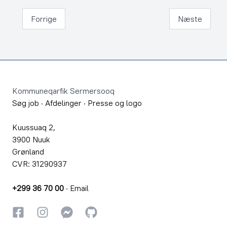
Forrige
Næste
Footer
Kommuneqarfik Sermersooq
Søg job
·
Afdelinger
·
Presse og logo
Kuussuaq 2,
3900 Nuuk
Grønland
CVR: 31290937
+299 36 70 00
·
Email
Facebook
Instagram
Instagram
GitHub