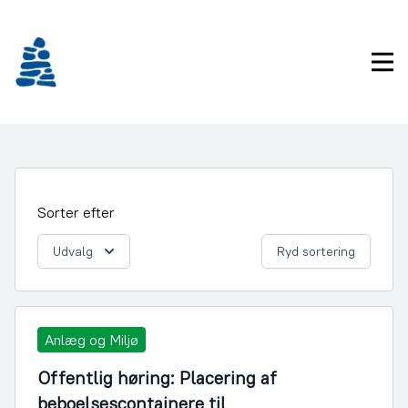
Gå
frem
til
Pri
indhold
Sorter efter
Udvalg
Ryd sortering
Anlæg og Miljø
Offentlig høring: Placering af
beboelsescontainere til