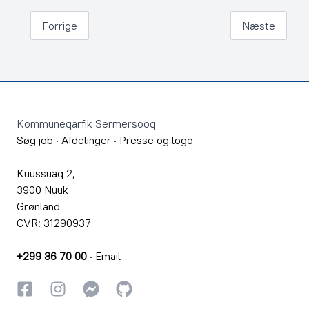
Forrige
Næste
Footer
Kommuneqarfik Sermersooq
Søg job
·
Afdelinger
·
Presse og logo
Kuussuaq 2,
3900 Nuuk
Grønland
CVR: 31290937
+299 36 70 00
·
Email
Facebook
Instagram
Instagram
GitHub