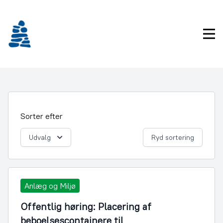
Gå
frem
til
Pri
indhold
Sorter efter
Udvalg
Ryd sortering
Anlæg og Miljø
Offentlig høring: Placering af
beboelsescontainere til