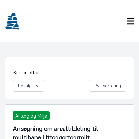
Gå
frem
til
Pri
indhold
Sorter efter
Udvalg
Ryd sortering
Anlæg og Miljø
Ansøgning om arealtildeling til
multibane i Ittoqqortoormiit