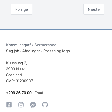
Forrige
Næste
Footer
Kommuneqarfik Sermersooq
Søg job
·
Afdelinger
·
Presse og logo
Kuussuaq 2,
3900 Nuuk
Grønland
CVR: 31290937
+299 36 70 00
·
Email
Facebook
Instagram
Instagram
GitHub