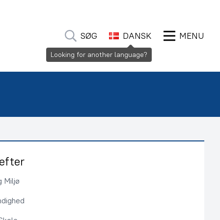
SØG
DANSK
MENU
Looking for another language?
efter
 Miljø
ndighed