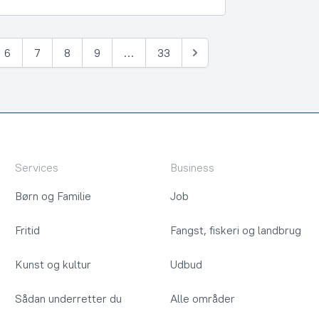
6
7
8
9
…
33
Næste
Services
Business
Børn og Familie
Job
Fritid
Fangst, fiskeri og landbrug
Kunst og kultur
Udbud
Sådan underretter du
Alle områder