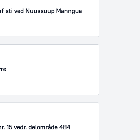
 af sti ved Nuussuup Manngua
yrø
r. 15 vedr. delområde 4B4