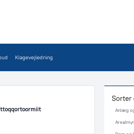
bud
Klagevejledning
Sorter 
Ittoqqortoormiit
Anlæg og
Arealmy