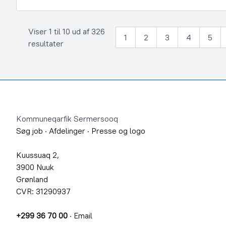
Viser 1 til 10 ud af 326
1
2
3
4
5
resultater
Footer
Kommuneqarfik Sermersooq
Søg job
·
Afdelinger
·
Presse og logo
Kuussuaq 2,
3900 Nuuk
Grønland
CVR: 31290937
+299 36 70 00
·
Email