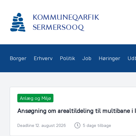
Gå
frem
KOMMUNEQARFIK
til
indhold
SERMERSOOQ
Borger
Erhverv
Politik
Job
Høringer
Ud
Anlæg og Miljø
Ansøgning om arealtildeling til multibane i 
Deadline 12. august 2026
5 dage tilbage