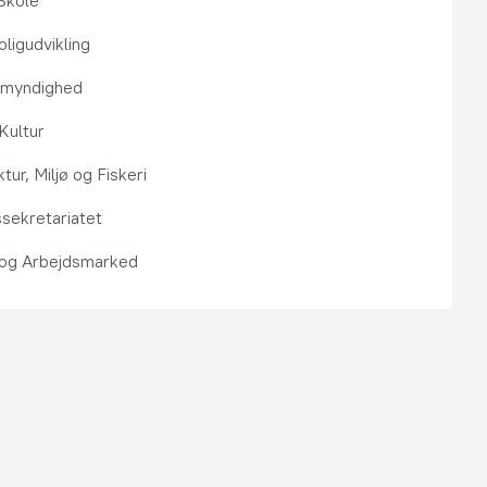
Skole
ligudvikling
smyndighed
 Kultur
ktur, Miljø og Fiskeri
sekretariatet
 og Arbejdsmarked