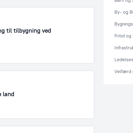
Børn og 
By- og Bo
Bygning
g til tilbygning ved
Fritid og
Infrastru
Ledelses
Velfærd
e land