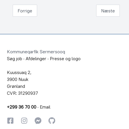
Forrige
Næste
Footer
Kommuneqarfik Sermersooq
Søg job
·
Afdelinger
·
Presse og logo
Kuussuaq 2,
3900 Nuuk
Grønland
CVR: 31290937
+299 36 70 00
·
Email
Facebook
Instagram
Instagram
GitHub