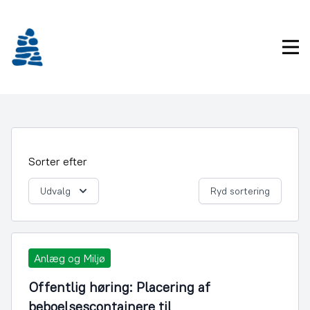
Gå
frem
til
Pri
indhold
Sorter efter
Udvalg
Ryd sortering
Anlæg og Miljø
Offentlig høring: Placering af
beboelsescontainere til