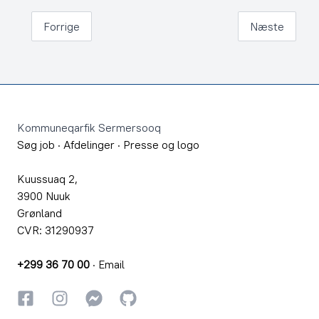
Forrige
Næste
Footer
Kommuneqarfik Sermersooq
Søg job
·
Afdelinger
·
Presse og logo
Kuussuaq 2,
3900 Nuuk
Grønland
CVR: 31290937
+299 36 70 00
·
Email
Facebook
Instagram
Instagram
GitHub