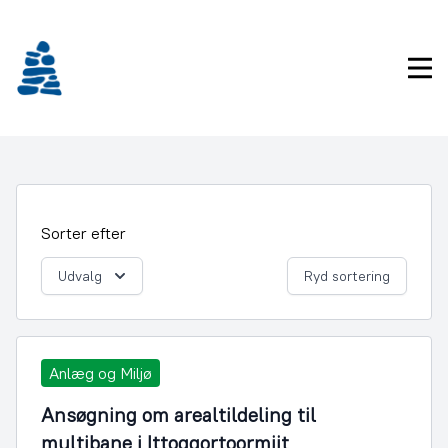
Gå
frem
til
Pri
indhold
Sorter efter
Udvalg
Ryd sortering
Anlæg og Miljø
Ansøgning om arealtildeling til
multibane i Ittoqqortoormiit