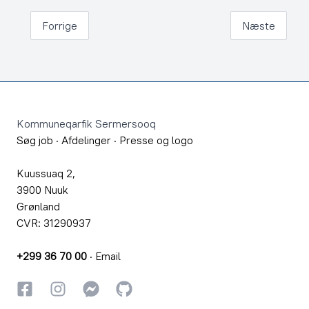
Forrige
Næste
Footer
Kommuneqarfik Sermersooq
Søg job
·
Afdelinger
·
Presse og logo
Kuussuaq 2,
3900 Nuuk
Grønland
CVR: 31290937
+299 36 70 00
·
Email
Facebook
Instagram
Instagram
GitHub