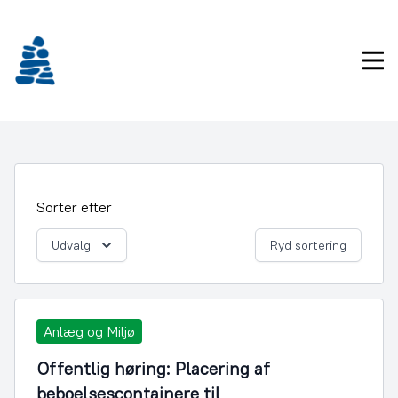
Gå
frem
til
Pri
indhold
Sorter efter
Udvalg
Ryd sortering
Anlæg og Miljø
Offentlig høring: Placering af
beboelsescontainere til