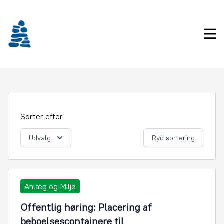
Gå
frem
til
Pri
indhold
Sorter efter
Udvalg
Ryd sortering
Anlæg og Miljø
Offentlig høring: Placering af
beboelsescontainere til