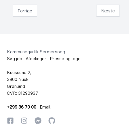
Forrige
Næste
Footer
Kommuneqarfik Sermersooq
Søg job
·
Afdelinger
·
Presse og logo
Kuussuaq 2,
3900 Nuuk
Grønland
CVR: 31290937
+299 36 70 00
·
Email
Facebook
Instagram
Instagram
GitHub