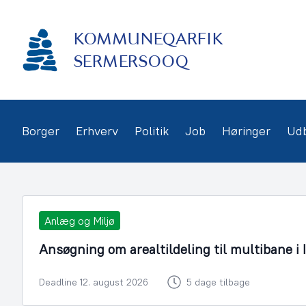
Gå
frem
KOMMUNEQARFIK
til
indhold
SERMERSOOQ
Borger
Erhverv
Politik
Job
Høringer
Ud
Anlæg og Miljø
Ansøgning om arealtildeling til multibane i 
Deadline 12. august 2026
5 dage tilbage