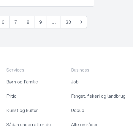
6
7
8
9
…
33
Næste
Services
Business
Børn og Familie
Job
Fritid
Fangst, fiskeri og landbrug
Kunst og kultur
Udbud
Sådan underretter du
Alle områder