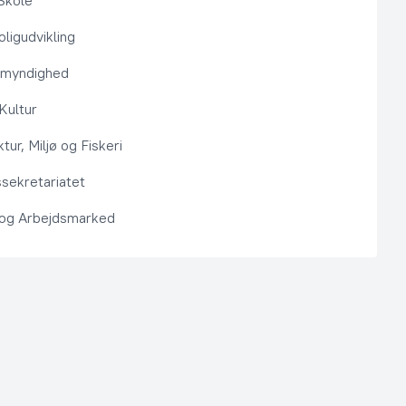
Skole
ligudvikling
smyndighed
 Kultur
ktur, Miljø og Fiskeri
sekretariatet
 og Arbejdsmarked