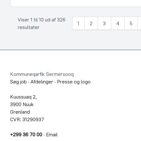
Viser 1 til 10 ud af 326
1
2
3
4
5
resultater
Footer
Kommuneqarfik Sermersooq
Søg job
·
Afdelinger
·
Presse og logo
Kuussuaq 2,
3900 Nuuk
Grønland
CVR: 31290937
+299 36 70 00
·
Email