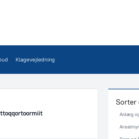
bud
Klagevejledning
Sorter 
Ittoqqortoormiit
Anlæg og
Arealmy