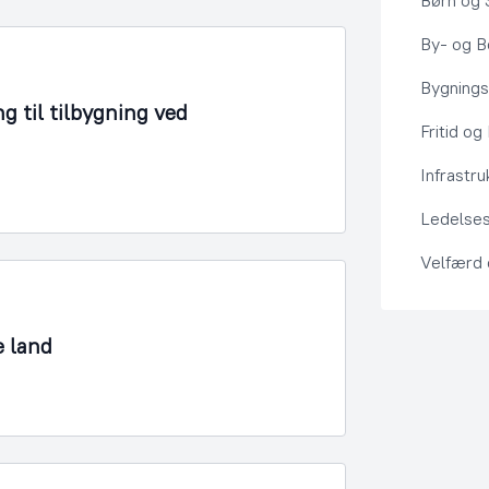
Børn og 
By- og Bo
Bygning
g til tilbygning ved
Fritid og
Infrastru
Ledelses
Velfærd
e land