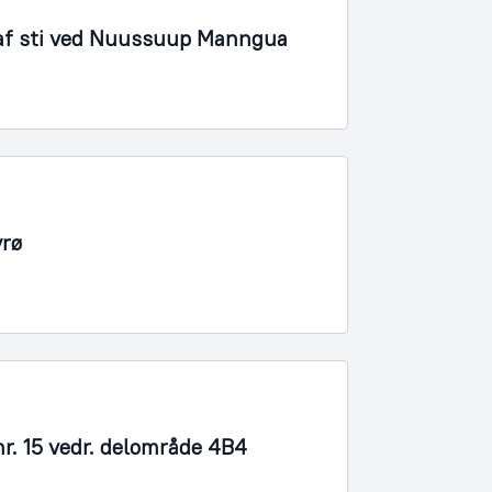
 af sti ved Nuussuup Manngua
yrø
r. 15 vedr. delområde 4B4