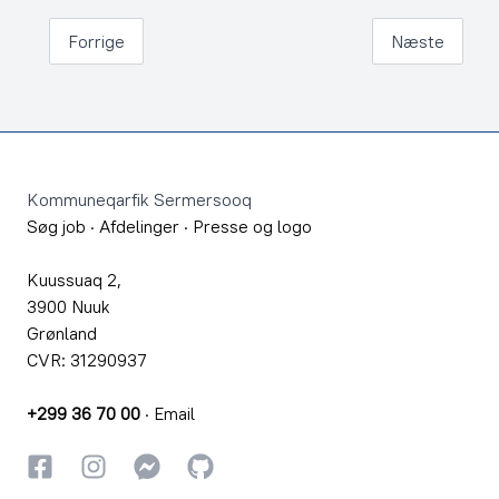
Forrige
Næste
Footer
Kommuneqarfik Sermersooq
Søg job
·
Afdelinger
·
Presse og logo
Kuussuaq 2,
3900 Nuuk
Grønland
CVR: 31290937
+299 36 70 00
·
Email
Facebook
Instagram
Instagram
GitHub