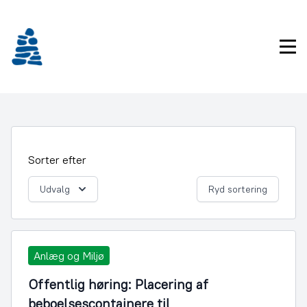
Gå
frem
til
Pri
indhold
Sorter efter
Udvalg
Ryd sortering
Anlæg og Miljø
Offentlig høring: Placering af
beboelsescontainere til