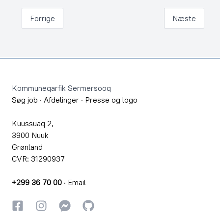
Forrige
Næste
Footer
Kommuneqarfik Sermersooq
Søg job
·
Afdelinger
·
Presse og logo
Kuussuaq 2,
3900 Nuuk
Grønland
CVR: 31290937
+299 36 70 00
·
Email
Facebook
Instagram
Instagram
GitHub