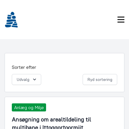
Gå
frem
til
Pri
indhold
Sorter efter
Udvalg
Ryd sortering
Anlæg og Miljø
Ansøgning om arealtildeling til
multibane i Ittoqqortoormiit