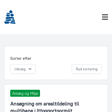
Gå
frem
til
Pri
indhold
Sorter efter
Udvalg
Ryd sortering
Anlæg og Miljø
Ansøgning om arealtildeling til
multibane i Ittoqqortoormiit