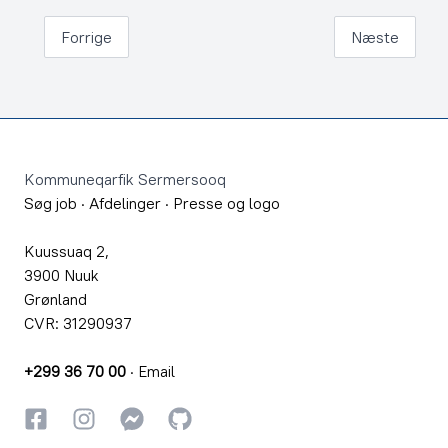
Forrige
Næste
Footer
Kommuneqarfik Sermersooq
Søg job
·
Afdelinger
·
Presse og logo
Kuussuaq 2,
3900 Nuuk
Grønland
CVR: 31290937
+299 36 70 00
·
Email
Facebook
Instagram
Instagram
GitHub