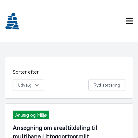
Gå
frem
til
Pri
indhold
Sorter efter
Udvalg
Ryd sortering
Anlæg og Miljø
Ansøgning om arealtildeling til
multibane i Ittoqqortoormiit