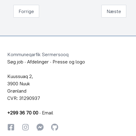
Forrige
Næste
Footer
Kommuneqarfik Sermersooq
Søg job
·
Afdelinger
·
Presse og logo
Kuussuaq 2,
3900 Nuuk
Grønland
CVR: 31290937
+299 36 70 00
·
Email
Facebook
Instagram
Instagram
GitHub