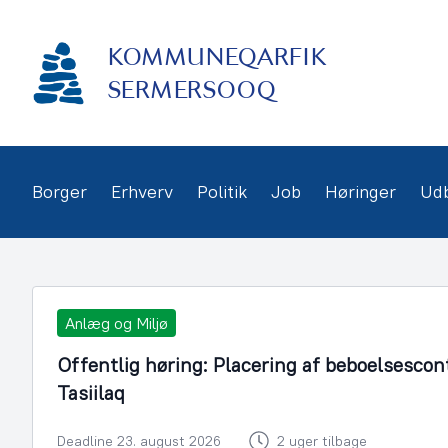
Gå
frem
KOMMUNEQARFIK
til
indhold
SERMERSOOQ
Borger
Erhverv
Politik
Job
Høringer
Ud
Anlæg og Miljø
Offentlig høring: Placering af beboelsescon
Tasiilaq
Deadline 23. august 2026
2 uger tilbage