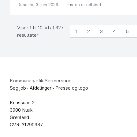
Deadline 3. juni 2026
Fristen er udløbet
Viser 1 til 10 ud af 327
1
2
3
4
5
resultater
Footer
Kommuneqarfik Sermersooq
Søg job
·
Afdelinger
·
Presse og logo
Kuussuaq 2,
3900 Nuuk
Grønland
CVR: 31290937