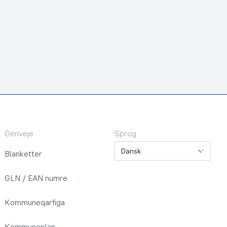
Genveje
Sprog
Sprog
Blanketter
GLN / EAN numre
Kommuneqarfiga
Kommuneplan