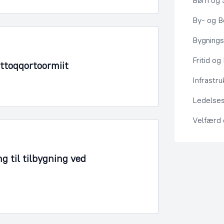
Børn og 
By- og Bo
Bygning
Fritid og
Ittoqqortoormiit
Infrastru
Ledelses
Velfærd
g til tilbygning ved