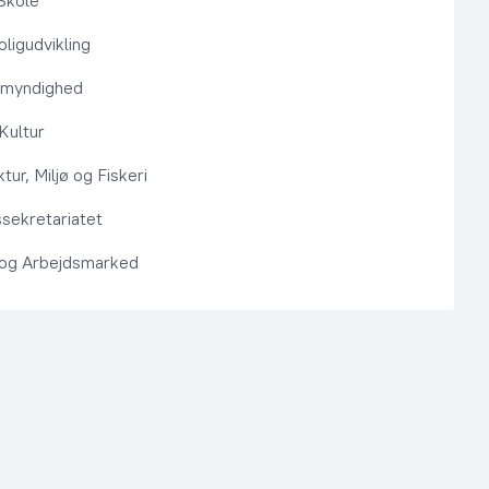
Skole
ligudvikling
smyndighed
 Kultur
ktur, Miljø og Fiskeri
sekretariatet
 og Arbejdsmarked