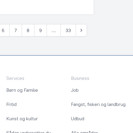
6
7
8
9
…
33
Næste
Services
Business
Børn og Familie
Job
Fritid
Fangst, fiskeri og landbrug
Kunst og kultur
Udbud
Sådan underretter du
Alle områder