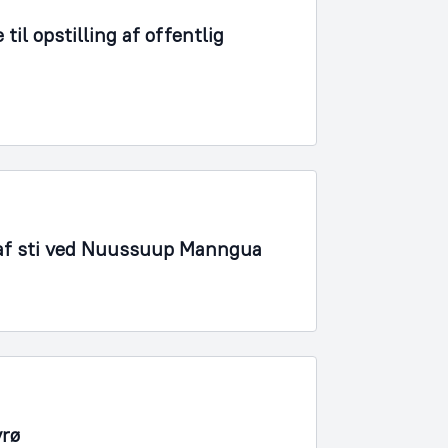
il opstilling af offentlig
 af sti ved Nuussuup Manngua
yrø