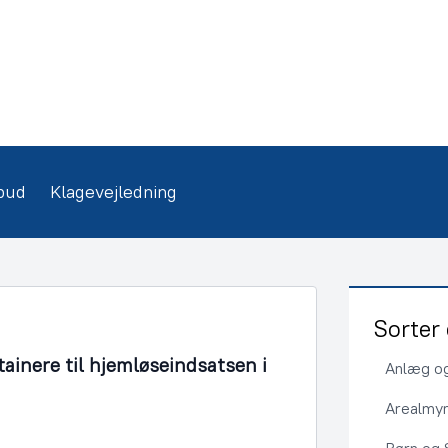
bud
Klagevejledning
Sorter 
tainere til hjemløseindsatsen i
Anlæg og
Arealmy