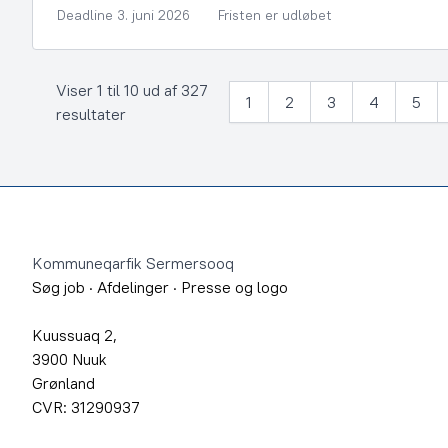
Deadline 3. juni 2026
Fristen er udløbet
Viser 1 til 10 ud af 327
1
2
3
4
5
resultater
Footer
Kommuneqarfik Sermersooq
Søg job
·
Afdelinger
·
Presse og logo
Kuussuaq 2,
3900 Nuuk
Grønland
CVR: 31290937