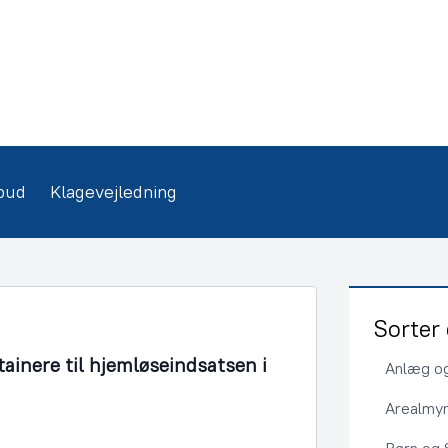
bud
Klagevejledning
Sorter 
tainere til hjemløseindsatsen i
Anlæg og
Arealmy