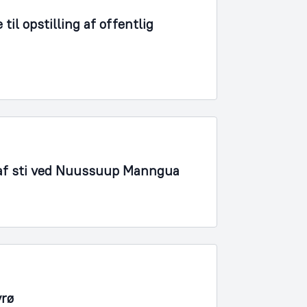
il opstilling af offentlig
 af sti ved Nuussuup Manngua
yrø