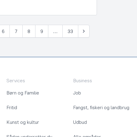
6
7
8
9
…
33
Næste
Services
Business
Børn og Familie
Job
Fritid
Fangst, fiskeri og landbrug
Kunst og kultur
Udbud
Sådan underretter du
Alle områder