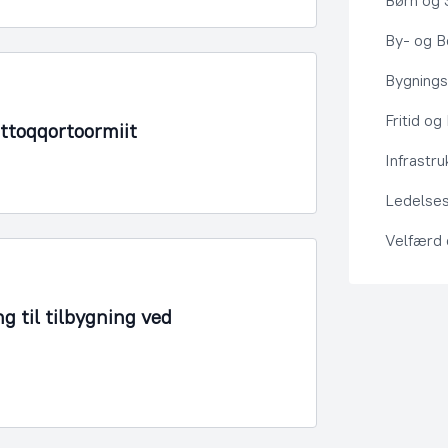
Børn og 
By- og Bo
Bygning
Fritid og
Ittoqqortoormiit
Infrastru
Ledelses
Velfærd
g til tilbygning ved