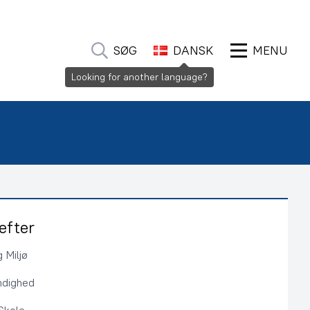
SØG
DANSK
MENU
Looking for another language?
efter
 Miljø
ndighed