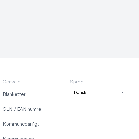
Genveje
Sprog
Sprog
Blanketter
GLN / EAN numre
Kommuneqarfiga
Kommuneplan