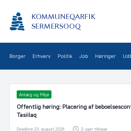
Gå
frem
KOMMUNEQARFIK
til
indhold
SERMERSOOQ
Borger
Erhverv
Politik
Job
Høringer
Ud
Anlæg og Miljø
Offentlig høring: Placering af beboelsescon
Tasiilaq
Deadline 23. august 2026
2 uger tilbage