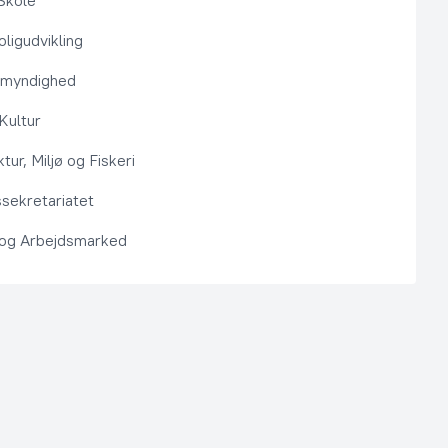
Skole
ligudvikling
smyndighed
 Kultur
ktur, Miljø og Fiskeri
sekretariatet
 og Arbejdsmarked