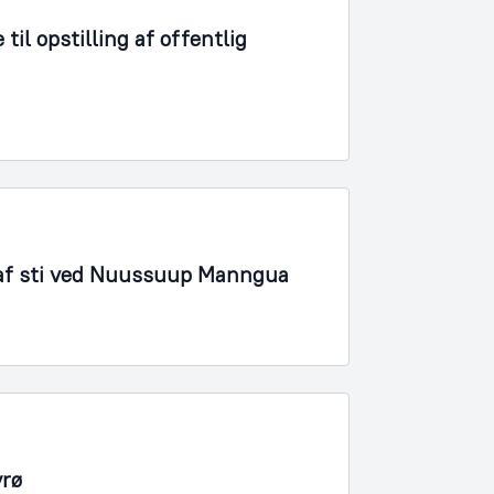
il opstilling af offentlig
 af sti ved Nuussuup Manngua
yrø