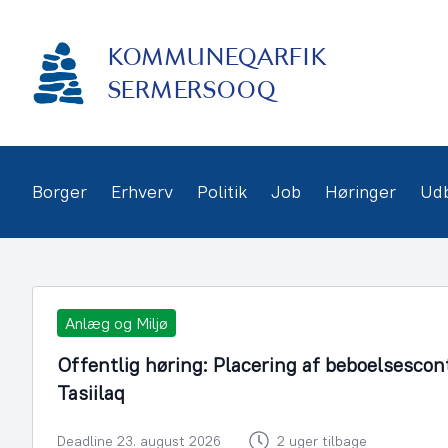
Gå
frem
KOMMUNEQARFIK
til
indhold
SERMERSOOQ
Borger
Erhverv
Politik
Job
Høringer
Ud
Anlæg og Miljø
Offentlig høring: Placering af beboelsescon
Tasiilaq
Deadline 23. august 2026
2 uger tilbage