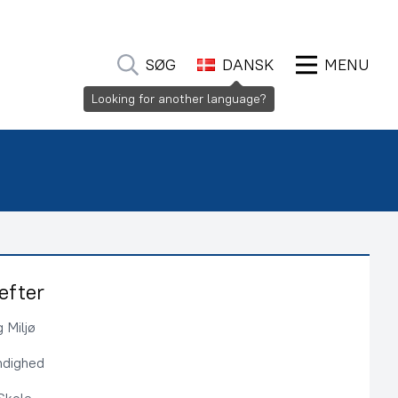
SØG
DANSK
MENU
Looking for another language?
efter
 Miljø
ndighed