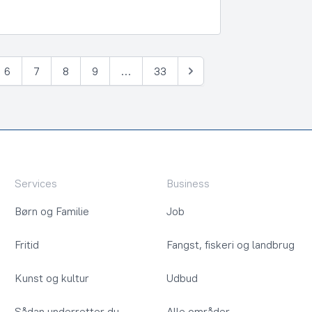
6
7
8
9
…
33
Næste
Services
Business
Børn og Familie
Job
Fritid
Fangst, fiskeri og landbrug
Kunst og kultur
Udbud
Sådan underretter du
Alle områder