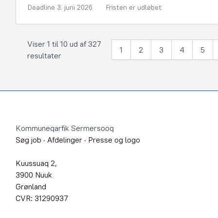
Deadline 3. juni 2026
Fristen er udløbet
Viser 1 til 10 ud af 327
1
2
3
4
5
resultater
Footer
Kommuneqarfik Sermersooq
Søg job
·
Afdelinger
·
Presse og logo
Kuussuaq 2,
3900 Nuuk
Grønland
CVR: 31290937