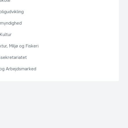
Skole
ligudvikling
smyndighed
 Kultur
ktur, Miljø og Fiskeri
sekretariatet
 og Arbejdsmarked