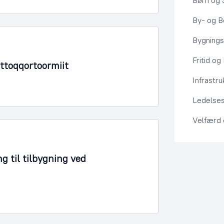
Børn og 
By- og Bo
Bygning
Fritid og
Ittoqqortoormiit
Infrastru
Ledelses
Velfærd
g til tilbygning ved