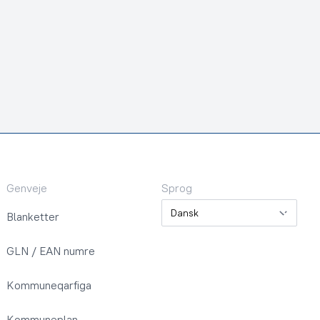
Genveje
Sprog
Sprog
Blanketter
GLN / EAN numre
Kommuneqarfiga
Kommuneplan