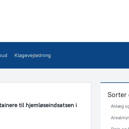
bud
Klagevejledning
Sorter 
tainere til hjemløseindsatsen i
Anlæg og
Arealmy