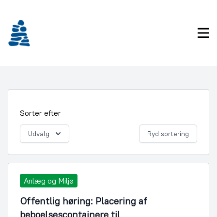
Gå
frem
til
Pri
indhold
Sorter efter
Udvalg
Ryd sortering
Anlæg og Miljø
Offentlig høring: Placering af
beboelsescontainere til