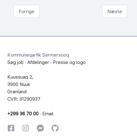
Forrige
Næste
Footer
Kommuneqarfik Sermersooq
Søg job
·
Afdelinger
·
Presse og logo
Kuussuaq 2,
3900 Nuuk
Grønland
CVR: 31290937
+299 36 70 00
·
Email
Facebook
Instagram
Instagram
GitHub