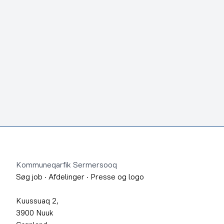
Footer
Kommuneqarfik Sermersooq
Søg job
·
Afdelinger
·
Presse og logo
Kuussuaq 2,
3900 Nuuk