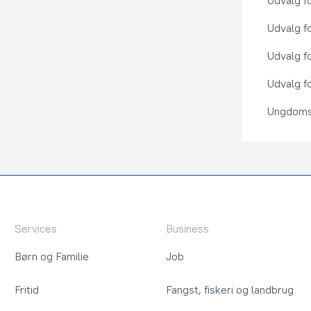
Udvalg f
Udvalg f
Udvalg f
Udvalg fo
Ungdoms
Services
Business
Børn og Familie
Job
Fritid
Fangst, fiskeri og landbrug