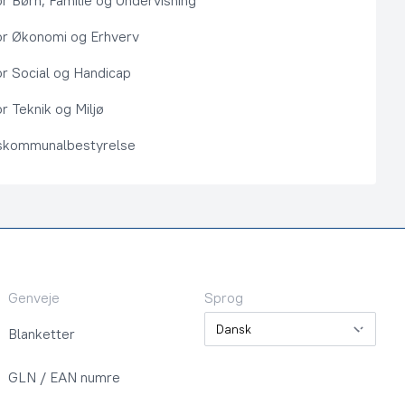
or Børn, Familie og Undervisning
or Økonomi og Erhverv
or Social og Handicap
r Teknik og Miljø
kommunalbestyrelse
Genveje
Sprog
Sprog
Blanketter
GLN / EAN numre