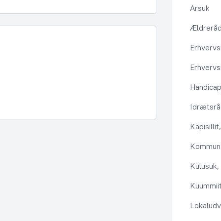
Arsuk
Ældrerå
Erhvervs
Erhvervs
Handica
Idrætsr
Kapisilli
Kommuna
Kulusuk, 
Kuummiit
Lokaludv