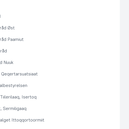
d
råd Øst
råd Paamiut
pråd
åd Nuuk
t, Qeqertarsuatsiaat
lbestyrelsen
Tiilerilaaq, Isertoq
, Sermiligaaq
alget Ittoqqortoormiit