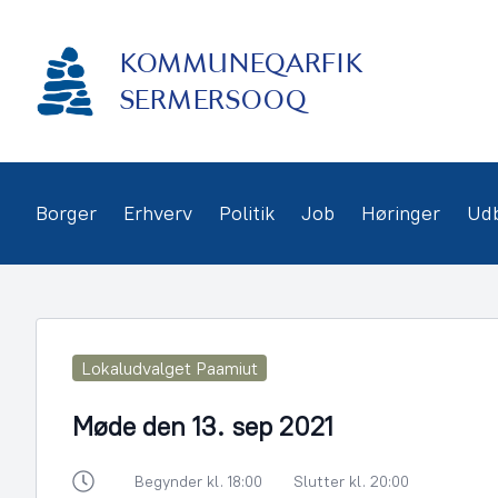
Gå
frem
KOMMUNEQARFIK
til
indhold
SERMERSOOQ
Borger
Erhverv
Politik
Job
Høringer
Ud
Lokaludvalget Paamiut
Møde den 13. sep 2021
Begynder kl. 18:00
Slutter kl. 20:00