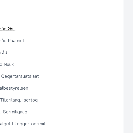
d
råd Øst
råd Paamiut
pråd
åd Nuuk
t, Qeqertarsuatsiaat
lbestyrelsen
Tiilerilaaq, Isertoq
, Sermiligaaq
alget Ittoqqortoormiit