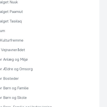
alget Nuuk
alget Paamiut
alget Tasiilaq
rum
l Kulturfremme
 Vejnavnerådet
or Anlæg og Miljø
or Ældre og Omsorg
or Bosteder
or Børn og Familie
or Børn og Skole