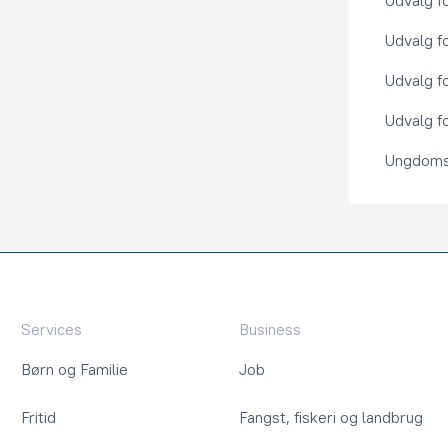
Udvalg f
Udvalg f
Udvalg f
Udvalg fo
Ungdoms
Services
Business
Børn og Familie
Job
Fritid
Fangst, fiskeri og landbrug