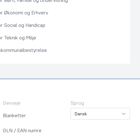
or Børn, Familie og Undervisning
or Økonomi og Erhverv
or Social og Handicap
r Teknik og Miljø
kommunalbestyrelse
Genveje
Sprog
Sprog
Blanketter
GLN / EAN numre