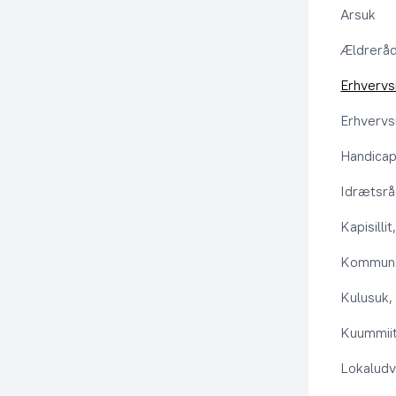
Arsuk
Ældrerå
Erhvervs
Erhvervs
Handica
Idrætsr
Kapisilli
Kommuna
Kulusuk, 
Kuummiit
Lokaludv