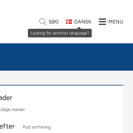
SØG
DANSK
MENU
Looking for another language?
øder
tidige møder
 efter
Ryd sortering