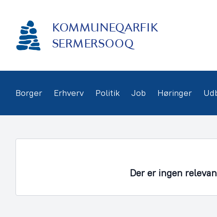
Gå
frem
KOMMUNEQARFIK
til
indhold
SERMERSOOQ
Borger
Erhverv
Politik
Job
Høringer
Ud
Der er ingen releva