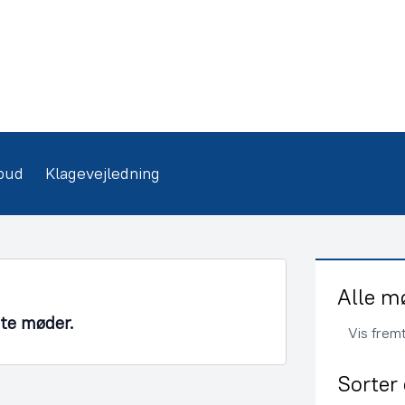
bud
Klagevejledning
Alle m
nte møder.
Vis frem
Sorter