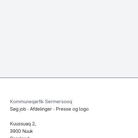
Footer
Kommuneqarfik Sermersooq
Søg job
·
Afdelinger
·
Presse og logo
Kuussuaq 2,
3900 Nuuk