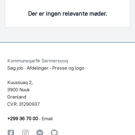
Der er ingen relevante møder.
Footer
Kommuneqarfik Sermersooq
Søg job
·
Afdelinger
·
Presse og logo
Kuussuaq 2,
3900 Nuuk
Grønland
CVR: 31290937
+299 36 70 00
·
Email
Facebook
Instagram
Instagram
GitHub