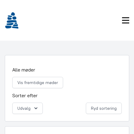
Gå
frem
til
Pri
indhold
Alle møder
Vis fremtidige møder
Sorter efter
Udvalg
Ryd sortering