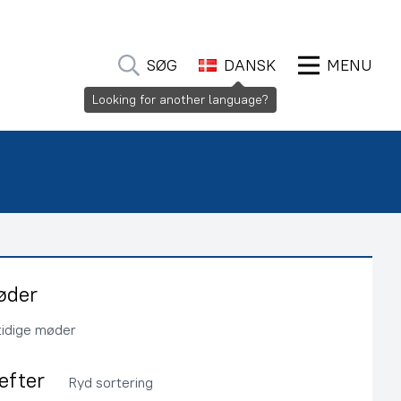
SØG
DANSK
MENU
Looking for another language?
øder
tidige møder
 efter
Ryd sortering