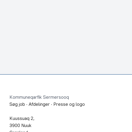
Footer
Kommuneqarfik Sermersooq
Søg job
·
Afdelinger
·
Presse og logo
Kuussuaq 2,
3900 Nuuk