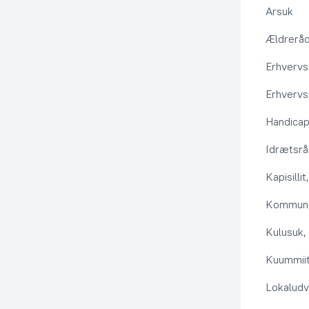
Arsuk
Ældrerå
Erhvervs
Erhvervs
Handica
Idrætsr
Kapisilli
Kommuna
Kulusuk, 
Kuummiit
Lokaludv