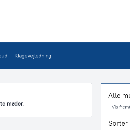
bud
Klagevejledning
Alle m
nte møder.
Vis frem
Sorter