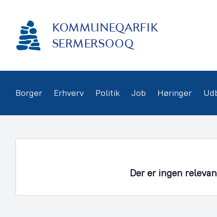
Gå
frem
KOMMUNEQARFIK
til
indhold
SERMERSOOQ
Borger
Erhverv
Politik
Job
Høringer
Ud
Der er ingen releva