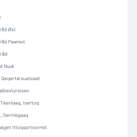
d
råd Øst
råd Paamiut
pråd
åd Nuuk
t, Qeqertarsuatsiaat
lbestyrelsen
Tiilerilaaq, Isertoq
, Sermiligaaq
alget Ittoqqortoormiit