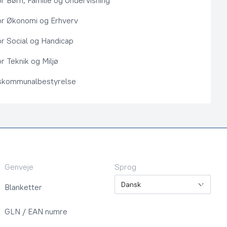
or Børn, Familie og Undervisning
or Økonomi og Erhverv
or Social og Handicap
r Teknik og Miljø
kommunalbestyrelse
Genveje
Sprog
Sprog
Blanketter
GLN / EAN numre