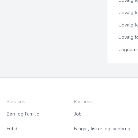
Udvalg f
Udvalg f
Udvalg f
Udvalg fo
Ungdoms
Services
Business
Børn og Familie
Job
Fritid
Fangst, fiskeri og landbrug