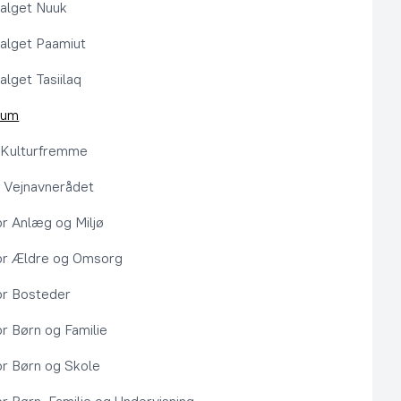
alget Nuuk
alget Paamiut
alget Tasiilaq
rum
l Kulturfremme
 Vejnavnerådet
or Anlæg og Miljø
or Ældre og Omsorg
or Bosteder
or Børn og Familie
or Børn og Skole