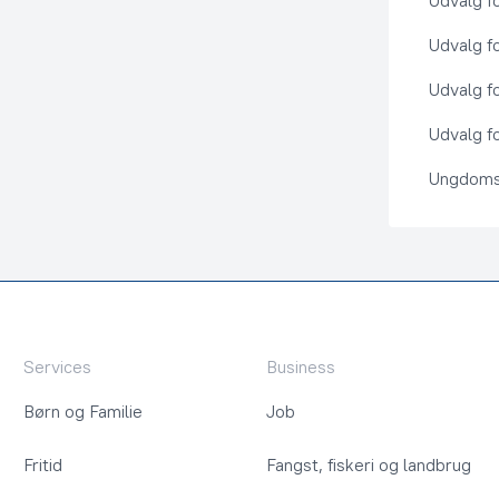
Udvalg f
Udvalg f
Udvalg f
Udvalg fo
Ungdoms
Services
Business
Børn og Familie
Job
Fritid
Fangst, fiskeri og landbrug