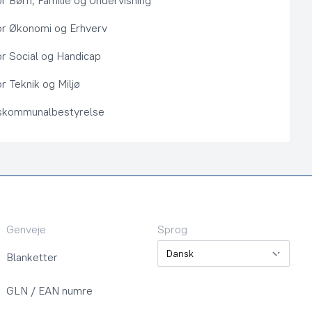
or Børn, Familie og Undervisning
or Økonomi og Erhverv
or Social og Handicap
r Teknik og Miljø
kommunalbestyrelse
Genveje
Sprog
Sprog
Blanketter
GLN / EAN numre