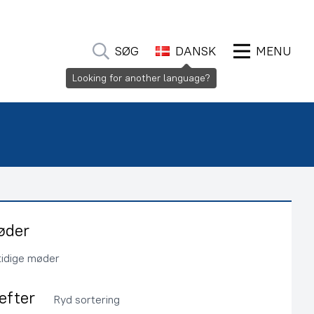
SØG
DANSK
MENU
Looking for another language?
øder
tidige møder
 efter
Ryd sortering