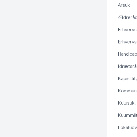
Arsuk
Ældrerå
Erhvervs
Erhvervs
Handica
Idrætsr
Kapisilli
Kommuna
Kulusuk, 
Kuummiit
Lokaludv