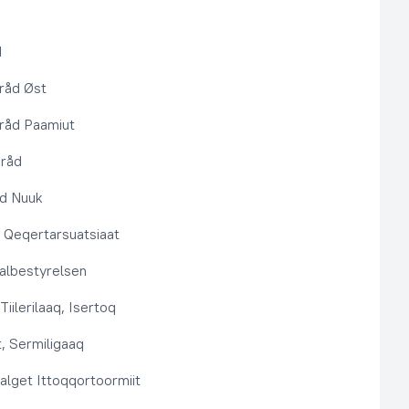
d
råd Øst
råd Paamiut
pråd
åd Nuuk
t, Qeqertarsuatsiaat
lbestyrelsen
Tiilerilaaq, Isertoq
, Sermiligaaq
alget Ittoqqortoormiit