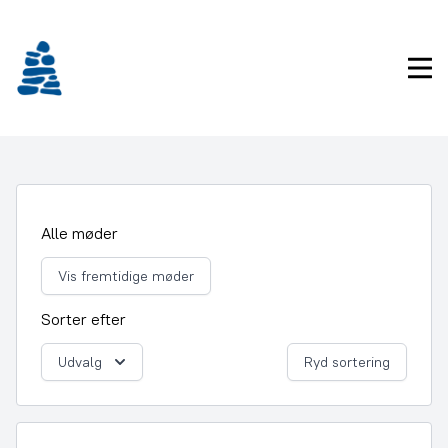
Gå
frem
til
Pri
indhold
Alle møder
Vis fremtidige møder
Sorter efter
Udvalg
Ryd sortering