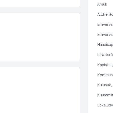
Arsuk
Ældrerå
Erhvervs
Erhvervs
Handica
Idrætsr
Kapisilli
Kommuna
Kulusuk, 
Kuummiit
Lokaludv