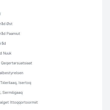
d
råd Øst
råd Paamiut
pråd
åd Nuuk
t, Qeqertarsuatsiaat
lbestyrelsen
Tiilerilaaq, Isertoq
, Sermiligaaq
alget Ittoqqortoormiit