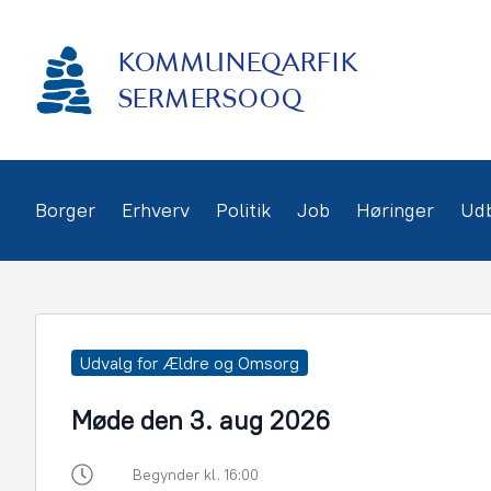
Gå
frem
KOMMUNEQARFIK
til
indhold
SERMERSOOQ
Borger
Erhverv
Politik
Job
Høringer
Ud
Udvalg for Ældre og Omsorg
Møde den 3. aug 2026
Begynder kl. 16:00