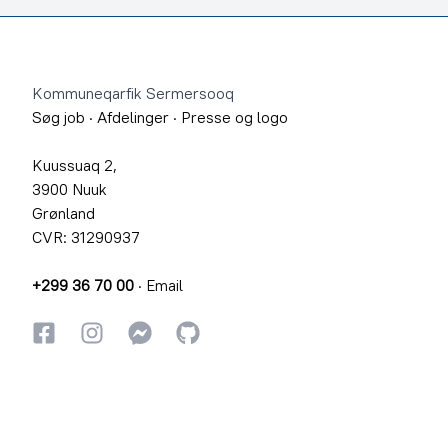
Footer
Kommuneqarfik Sermersooq
Søg job
·
Afdelinger
·
Presse og logo
Kuussuaq 2,
3900 Nuuk
Grønland
CVR: 31290937
+299 36 70 00
·
Email
Facebook
Instagram
Instagram
GitHub