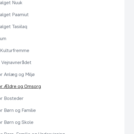
alget Nuuk
alget Paamiut
alget Tasiilaq
rum
l Kulturfremme
 Vejnavnerådet
or Anlæg og Miljø
or Ældre og Omsorg
or Bosteder
or Børn og Familie
or Børn og Skole