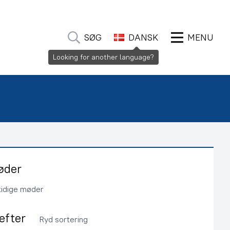
SØG
DANSK
MENU
Looking for another language?
øder
tidige møder
 efter
Ryd sortering