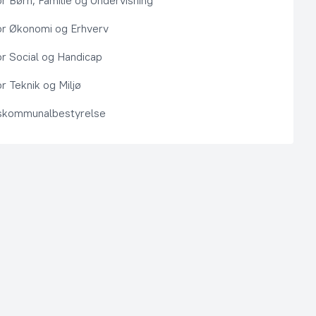
or Børn, Familie og Undervisning
or Økonomi og Erhverv
or Social og Handicap
r Teknik og Miljø
kommunalbestyrelse