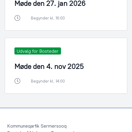
Møde den 27. jan 2026
Begynder kl. 16:00
Udvalg for Bosteder
Møde den 4. nov 2025
Begynder kl. 14:00
Footer
Kommuneqarfik Sermersooq