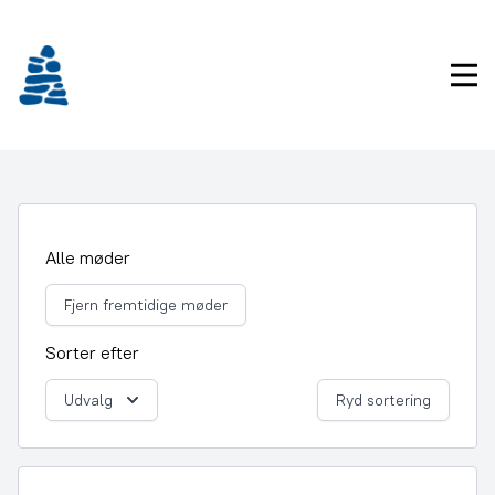
Gå
frem
til
Pri
indhold
Alle møder
Fjern fremtidige møder
Sorter efter
Udvalg
Ryd sortering