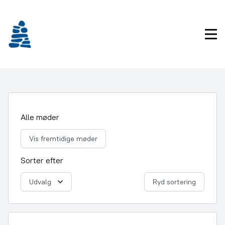
Gå
frem
til
Pri
indhold
Alle møder
Vis fremtidige møder
Sorter efter
Udvalg
Ryd sortering