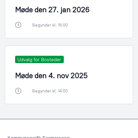
Møde den 27. jan 2026
Begynder kl. 16:00
Udvalg for Bosteder
Møde den 4. nov 2025
Begynder kl. 14:00
Footer
Kommuneqarfik Sermersooq