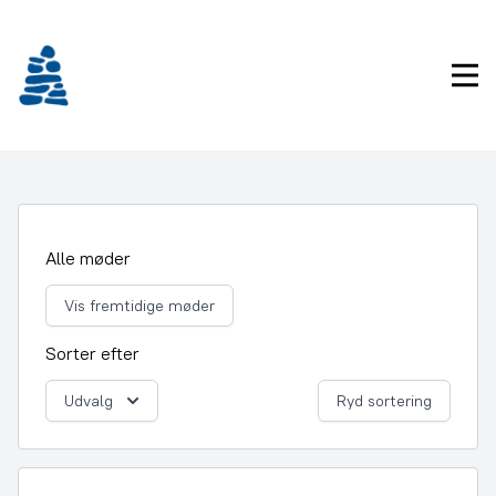
Gå
frem
til
Pri
indhold
Alle møder
Vis fremtidige møder
Sorter efter
Udvalg
Ryd sortering