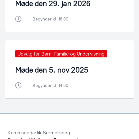
Møde den 29. jan 2026
Begynder kl. 16:00
Udvalg for Børn, Familie og Undervisning
Møde den 5. nov 2025
Begynder kl. 14:00
Footer
Kommuneqarfik Sermersooq