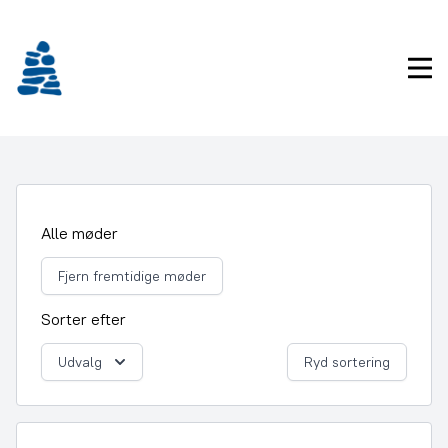
Gå
frem
til
Pri
indhold
Alle møder
Fjern fremtidige møder
Sorter efter
Udvalg
Ryd sortering