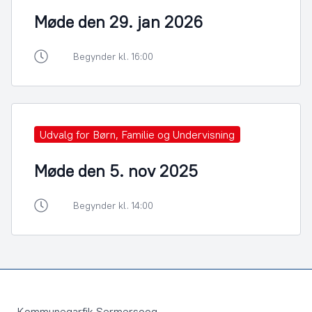
Møde den 29. jan 2026
Begynder kl. 16:00
Udvalg for Børn, Familie og Undervisning
Møde den 5. nov 2025
Begynder kl. 14:00
Footer
Kommuneqarfik Sermersooq