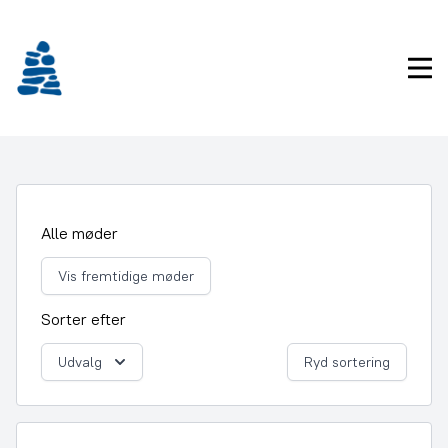
Gå
frem
til
Pri
indhold
Alle møder
Vis fremtidige møder
Sorter efter
Udvalg
Ryd sortering