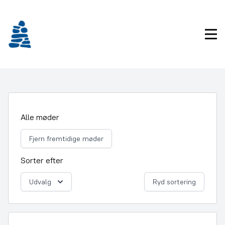
Gå
frem
til
Pri
indhold
Alle møder
Fjern fremtidige møder
Sorter efter
Udvalg
Ryd sortering