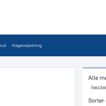
bud
Klagevejledning
Alle m
Fjern fr
Sorter