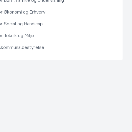
or Børn, Familie og Undervisning
or Økonomi og Erhverv
or Social og Handicap
r Teknik og Miljø
kommunalbestyrelse