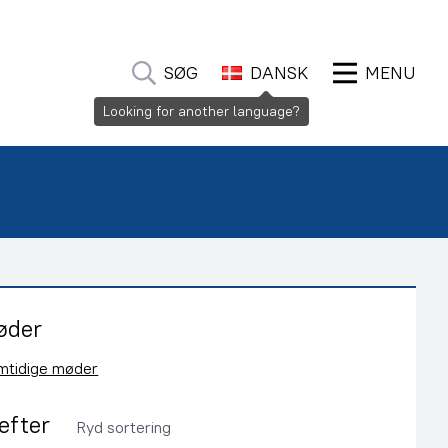
SØG
DANSK
MENU
Looking for another language?
øder
emtidige møder
 efter
Ryd sortering