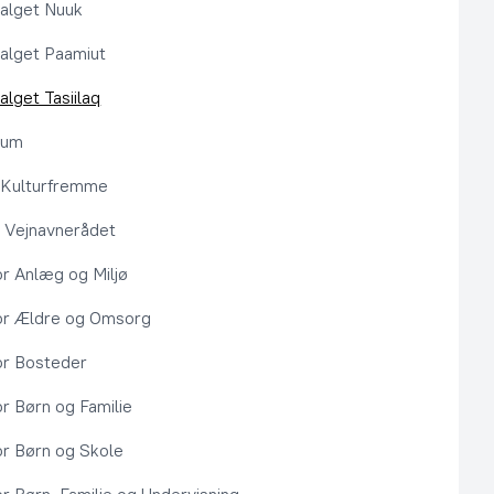
alget Nuuk
alget Paamiut
alget Tasiilaq
rum
l Kulturfremme
 Vejnavnerådet
or Anlæg og Miljø
or Ældre og Omsorg
or Bosteder
or Børn og Familie
or Børn og Skole