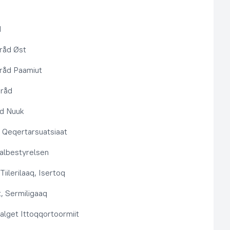
d
råd Øst
råd Paamiut
pråd
åd Nuuk
t, Qeqertarsuatsiaat
lbestyrelsen
Tiilerilaaq, Isertoq
, Sermiligaaq
alget Ittoqqortoormiit