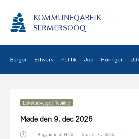
Gå
frem
KOMMUNEQARFIK
til
indhold
SERMERSOOQ
Borger
Erhverv
Politik
Job
Høringer
Ud
Lokaludvalget Tasiilaq
Møde den 9. dec 2026
Begynder kl. 14:00
Slutter kl. 00:00