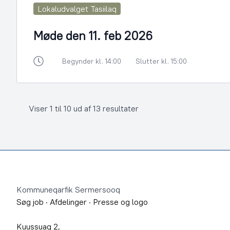
Lokaludvalget Tasiilaq
Møde den 11. feb 2026
Begynder kl. 14:00
Slutter kl. 15:00
Viser 1 til 10 ud af 13 resultater
Footer
Kommuneqarfik Sermersooq
Søg job
·
Afdelinger
·
Presse og logo
Kuussuaq 2,