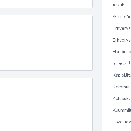
Arsuk
Ældrerå
Erhvervs
Erhvervs
Handica
Idrætsr
Kapisilli
Kommuna
Kulusuk, 
Kuummiit
Lokaludv