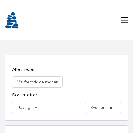
Gå
frem
til
Pri
indhold
Alle møder
Vis fremtidige møder
Sorter efter
Udvalg
Ryd sortering