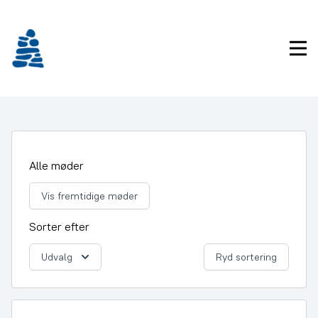
Gå
frem
til
Pri
indhold
Alle møder
Vis fremtidige møder
Sorter efter
Udvalg
Ryd sortering